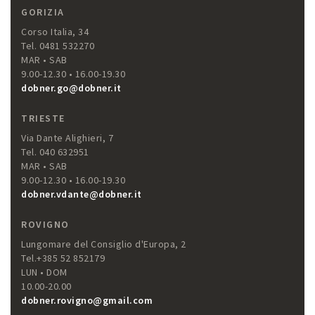
GORIZIA
Corso Italia, 34
Tel. 0481 532270
MAR • SAB
9.00-12.30 • 16.00-19.30
dobner.go@dobner.it
TRIESTE
Via Dante Alighieri, 7
Tel. 040 632951
MAR • SAB
9.00-12.30 • 16.00-19.30
dobner.vdante@dobner.it
ROVIGNO
Lungomare del Consiglio d'Europa, 2
Tel.+385 52 852179
LUN • DOM
10.00-20.00
dobner.rovigno@gmail.com