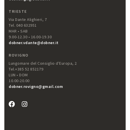
TRIESTE
Via Dante Alighieri, 7
Tel. 040 632951
MAR • SAB
9.00-12.30 • 16.00-19.30
dobner.vdante@dobner.it
ROVIGNO
Lungomare del Consiglio d'Europa, 2
Tel.+385 52 852179
LUN • DOM
10.00-20.00
dobner.rovigno@gmail.com