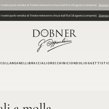
I nostri punti vendita di Trieste resteranno chiusi dall'8 al 18 agosto (compresi).
Dismiss
I nostri punti vendita di Trieste resteranno chiusi dall'8 al 18 agosto (compresi).
Dismiss
I
COLLANE
ANELLI
BRACCIALI
ORECCHINI
CIONDOLI
OGGETTISTI
ali a molla