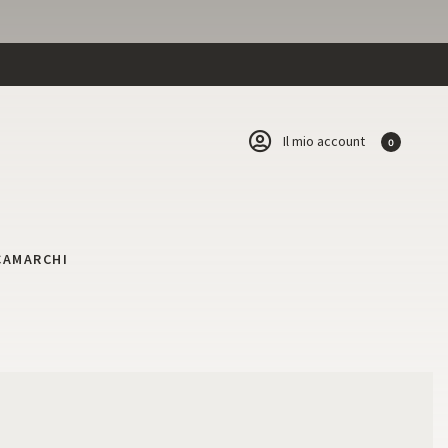
Il mio account
0
CA
MARCHI