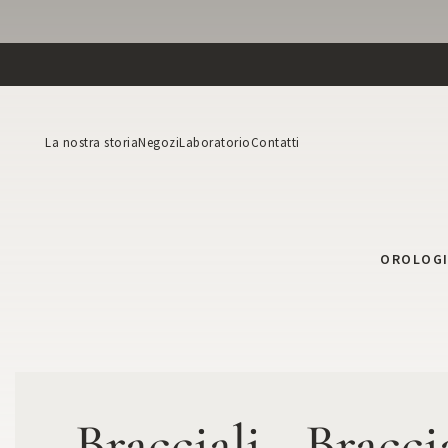
La nostra storia
Negozi
Laboratorio
Contatti
OROLOG
Bracciali - Bracci