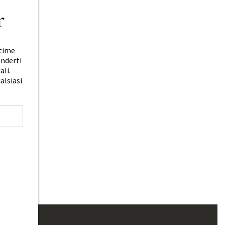
r
ltime
enderti
ali.
ualsiasi