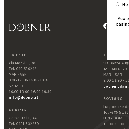
Ho 
Puoi a
pagina
TRIESTE
TRIESTE
Via Mazzini, 38
Via Dante Aligh
Tel. 040 630242
Tel. 040 6329
MAR • VEN
MAR • SAB
9.00-12.30•16.00-19.30
9.00-12.30 • 1
SABATO
dobner.vdant
10.00-13.00•16.00-19.30
info@dobner.it
ROVIGNO
Lungomare del
GORIZIA
Tel.+385 52 8
Corso Italia, 34
LUN • DOM
Tel. 0481 532270
10.00-20.00