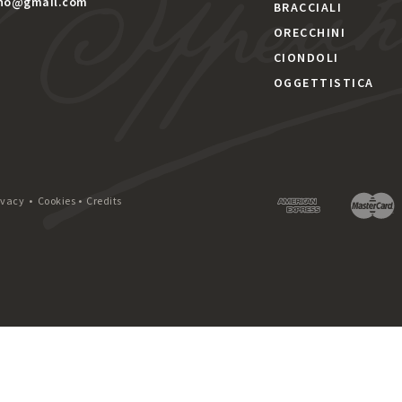
gno@gmail.com
BRACCIALI
ORECCHINI
CIONDOLI
OGGETTISTICA
ivacy
•
Cookies
•
Credits