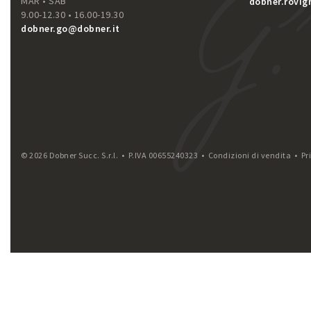
MAR • SAB
dobner.rovi
9.00-12.30 • 16.00-19.30
dobner.go@dobner.it
© 2026 Dobner Succ. S.r.l. • P.IVA 00655240323 •
Condizioni di vendita
•
Pr