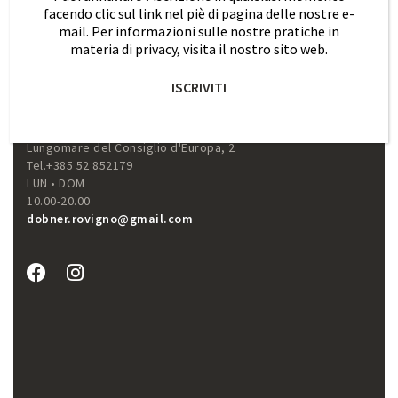
facendo clic sul link nel piè di pagina delle nostre e-
Via Dante Alighieri, 7
mail. Per informazioni sulle nostre pratiche in
Tel. 040 632951
materia di privacy, visita il nostro sito web.
MAR • SAB
9.00-12.30 • 16.00-19.30
dobner.vdante@dobner.it
ISCRIVITI
ROVIGNO
Lungomare del Consiglio d'Europa, 2
Tel.+385 52 852179
LUN • DOM
10.00-20.00
dobner.rovigno@gmail.com