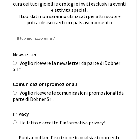
cura dei tuoi gioielli e orologi e inviti esclusivi a eventi
e attività speciali.
I tuoi dati non saranno utilizzati per altri scopi e
potrai disiscriverti in qualsiasi momento.
TRIESTE
Via Mazzini, 38
Tel. 040 630242
MAR • VEN
Newsletter
9.00-12.30•16.00-19.30
SABATO
Voglio ricevere la newsletter da parte di Dobner
10.00-13.00•16.00-19.30
Srl.*
info@dobner.it
Comunicazioni promozionali
GORIZIA
Voglio ricevere le comunicazioni promozionali da
Corso Italia, 34
parte di Dobner Srl.
Tel. 0481 532270
MAR • SAB
Privacy
9.00-12.30 • 16.00-19.30
dobner.go@dobner.it
Ho letto e accetto l'informativa privacy*.
TRIESTE
Puoi annullare l'iscrizione in qualsiasi momento