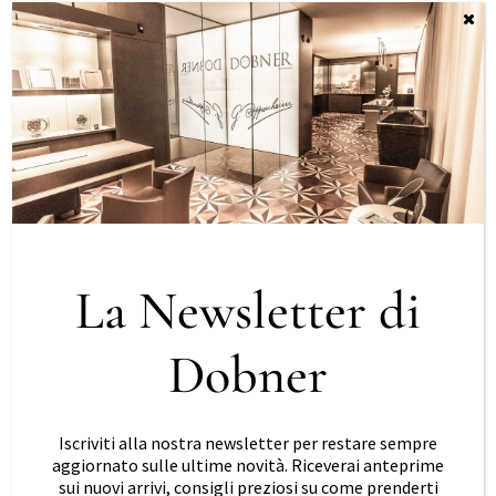
Burato
Anello Burato Solitaire
Soft White Solitaire M
La Newsletter di
€
265,00
IVA inclusa
Richiedi informazioni
Dobner
Iscriviti alla nostra newsletter per restare sempre
aggiornato sulle ultime novità. Riceverai anteprime
sui nuovi arrivi, consigli preziosi su come prenderti