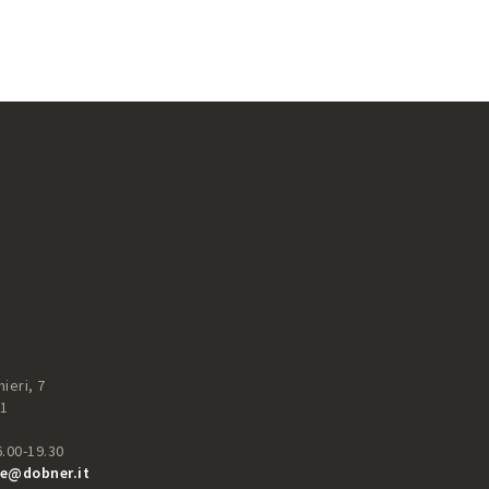
ieri, 7
51
6.00-19.30
e@dobner.it