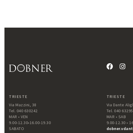
TRIESTE
TRIESTE
Via Mazzini, 38
Via Dante Aligh
Tel. 040 630242
Tel. 040 6329
MAR • VEN
MAR • SAB
9.00-12.30•16.00-19.30
9.00-12.30 • 1
SABATO
dobner.vdant