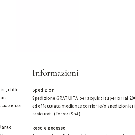
Informazioni
ire, dallo
Spedizioni
 un
Spedizione GRATUITA per acquisti superiori ai 20
ccio senza
ed effettuata mediante corrieri e/o spedizionieri
assicurati (Ferrari SpA).
llante
Reso e Recesso
re