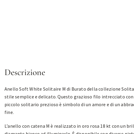
Descrizione
Anello Soft White Solitaire M di Burato della collezione Solita
stile semplice e delicato. Questo grazioso filo intrecciato con
piccolo solitario prezioso è simbolo di un amore e di un abbra
fine.
L’anello con catena M è realizzato in oro rosa 18 kt con un bri
diamante bianco ad illuminarlo. È disponibile con diverse piet