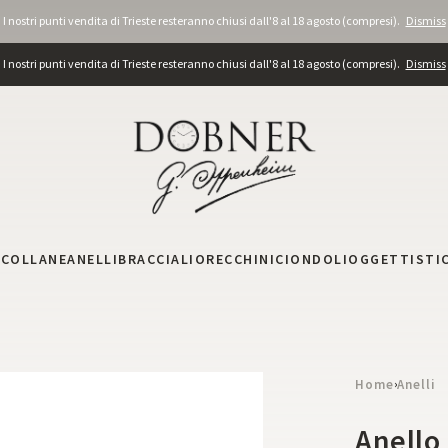
I nostri punti vendita di Trieste resteranno chiusi dall'8 al 18 agosto (compresi).
Dismiss
I nostri punti vendita di Trieste resteranno chiusi dall'8 al 18 agosto (compresi).
Dismiss
I
COLLANE
ANELLI
BRACCIALI
ORECCHINI
CIONDOLI
OGGETTISTI
Home
Anelli
›
Anello 