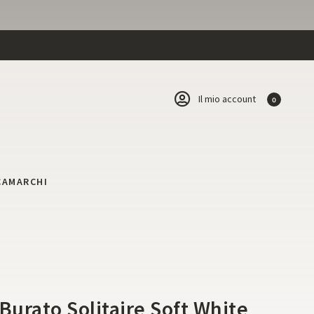
Il mio account
0
CA
MARCHI
Burato Solitaire Soft White