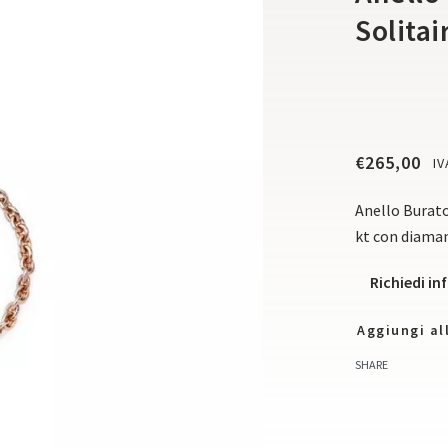
Solitai
€
265,00
IV
Anello Burato 
kt con diama
Richiedi i
Aggiungi all
SHARE