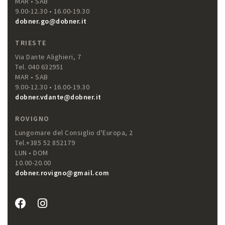
MAR • SAB
9.00-12.30 • 16.00-19.30
dobner.go@dobner.it
TRIESTE
Via Dante Alighieri, 7
Tel. 040 632951
MAR • SAB
9.00-12.30 • 16.00-19.30
dobner.vdante@dobner.it
ROVIGNO
Lungomare del Consiglio d'Europa, 2
Tel.+385 52 852179
LUN • DOM
10.00-20.00
dobner.rovigno@gmail.com