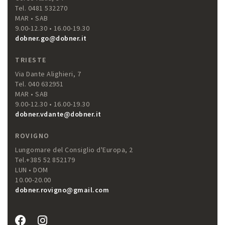
Tel. 0481 532270
MAR • SAB
9.00-12.30 • 16.00-19.30
dobner.go@dobner.it
TRIESTE
Via Dante Alighieri, 7
Tel. 040 632951
MAR • SAB
9.00-12.30 • 16.00-19.30
dobner.vdante@dobner.it
ROVIGNO
Lungomare del Consiglio d'Europa, 2
Tel.+385 52 852179
LUN • DOM
10.00-20.00
dobner.rovigno@gmail.com