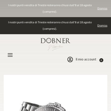
I nostri punti vendita di Trieste resteranno chiusi dall'8 al 18 agosto
Dismiss
(compresi).
I nostri punti vendita di Trieste resteranno chiusi dall'8 al 18 agosto
Dismiss
(compresi).
Il mio account
0