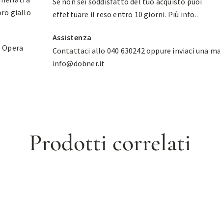
Se non sei soddisfatto del tuo acquisto puoi
oro giallo
effettuare il reso entro 10 giorni.
Più info.
.
Assistenza
e Opera
Contattaci allo 040 630242 oppure inviaci una ma
info@dobner.it
Prodotti correlati