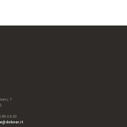
ieri, 7
51
6.00-19.30
e@dobner.it