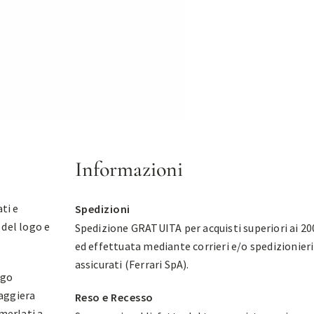
Informazioni
ti e
Spedizioni
 del logo e
Spedizione GRATUITA per acquisti superiori ai 20
ed effettuata mediante corrieri e/o spedizionieri
assicurati (Ferrari SpA).
ogo
aggiera
Reso e Recesso
merlati a