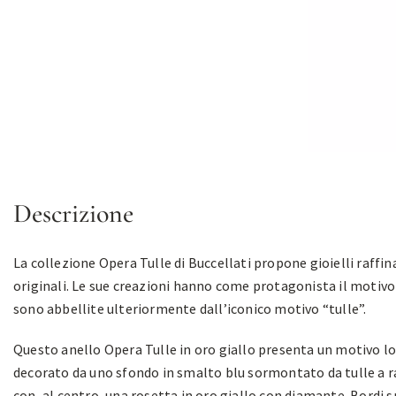
Descrizione
La collezione Opera Tulle di Buccellati propone gioielli raffina
originali. Le sue creazioni hanno come protagonista il motivo
sono abbellite ulteriormente dall’iconico motivo “tulle”.
Questo anello Opera Tulle in oro giallo presenta un motivo l
decorato da uno sfondo in smalto blu sormontato da tulle a r
con, al centro, una rosetta in oro giallo con diamante. Bordi s