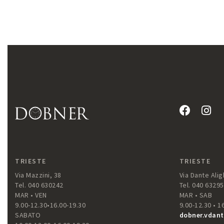
TRIESTE
TRIESTE
Via Mazzini, 38
Via Dante Aligh
Tel. 040 630242
Tel. 040 6329
MAR • VEN
MAR • SAB
9.00-12.30•16.00-19.30
9.00-12.30 • 1
SABATO
dobner.vdant