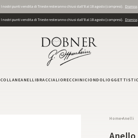
I nostri punti vendita di Trieste resteranno chiusi dall'8 al 18 agosto (compresi).
Dismiss
I nostri punti vendita di Trieste resteranno chiusi dall'8 al 18 agosto (compresi).
Dismiss
I
COLLANE
ANELLI
BRACCIALI
ORECCHINI
CIONDOLI
OGGETTISTI
Home
Anelli
›
Anello