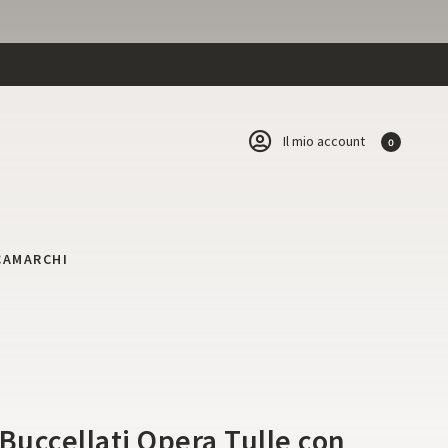
Il mio account
0
CA
MARCHI
 Buccellati Opera Tulle con