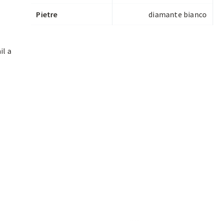
Pietre
diamante bianco
il a