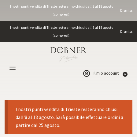
I nostri punti vendita di Trieste resteranno chiusi dall'8 al 18 agosto
Dismiss
(compresi).
I nostri punti vendita di Trieste resteranno chiusi dall'8 al 18 agosto
Dismiss
(compresi).
Il mio account
0
I nostri punti vendita di Trieste resteranno chiusi
dall'8 al 18 agosto. Sarà possibile effettuare ordini a
partire dal 25 agosto.