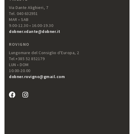
Via Dante Alighieri, 7
Tel. 040 632951
MAR • SAB
9.00-12.30 • 16.00-19.30
dobner.vdante@dobner.it
ROVIGNO
Lungomare del Consiglio d'Europa, 2
Tel.+385 52 852179
LUN • DOM
10.00-20.00
dobner.rovigno@gmail.com