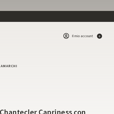
Il mio account
0
CA
MARCHI
 Chantecler Capriness con