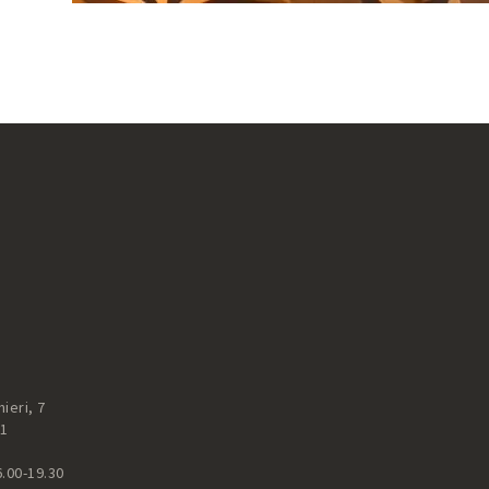
ieri, 7
51
6.00-19.30