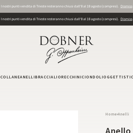
I nostri punti vendita di Trieste resteranno chiusi dall'8 al 18 agosto (compresi).
Dismiss
I nostri punti vendita di Trieste resteranno chiusi dall'8 al 18 agosto (compresi).
Dismiss
I
COLLANE
ANELLI
BRACCIALI
ORECCHINI
CIONDOLI
OGGETTISTI
Home
Anelli
›
Anello