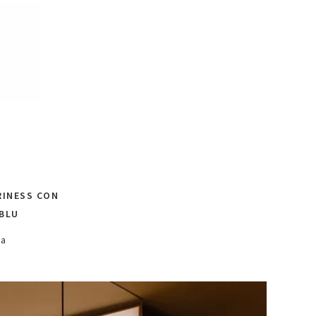
RINESS CON
 BLU
sa
oni