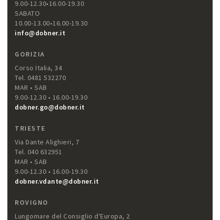
9.00-12.30•16.00-19.30
SABATO
10.00-13.00•16.00-19.30
info@dobner.it
GORIZIA
Corso Italia, 34
Tel. 0481 532270
MAR • SAB
9.00-12.30 • 16.00-19.30
dobner.go@dobner.it
TRIESTE
Via Dante Alighieri, 7
Tel. 040 632951
MAR • SAB
9.00-12.30 • 16.00-19.30
dobner.vdante@dobner.it
ROVIGNO
Lungomare del Consiglio d'Europa, 2