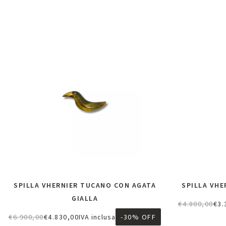
SPILLA VHERNIER TUCANO CON AGATA
SPILLA VHE
GIALLA
€
4.800,00
€
3.
A
€
6.900,00
€
4.830,00
IVA inclusa
-30% OFF