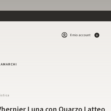
Il mio account
0
CA
MARCHI
istica
 Vhernier Luna con Quarzo Latteo