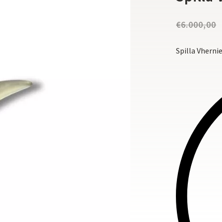
€
6.000,00
Spilla Vherni