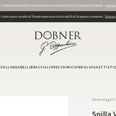
I nostri punti vendita di Trieste resteranno chiusi dall'8 al 18 agosto (compresi).
Dismiss
I nostri punti vendita di Trieste resteranno chiusi dall'8 al 18 agosto (compresi).
Dismiss
I
COLLANE
ANELLI
BRACCIALI
ORECCHINI
CIONDOLI
OGGETTISTI
Home
Oggett
›
Spilla