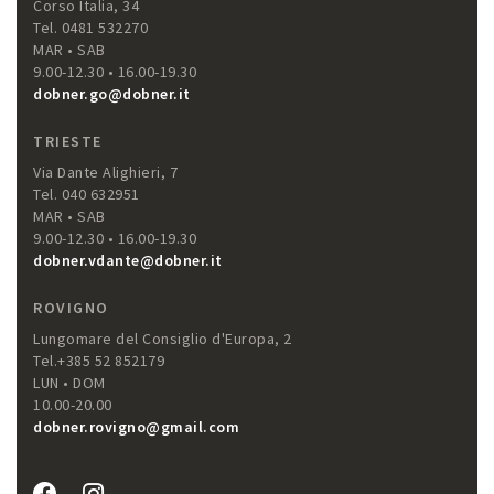
Corso Italia, 34
Tel. 0481 532270
MAR • SAB
9.00-12.30 • 16.00-19.30
dobner.go@dobner.it
TRIESTE
Via Dante Alighieri, 7
Tel. 040 632951
MAR • SAB
9.00-12.30 • 16.00-19.30
dobner.vdante@dobner.it
ROVIGNO
Lungomare del Consiglio d'Europa, 2
Tel.+385 52 852179
LUN • DOM
10.00-20.00
dobner.rovigno@gmail.com