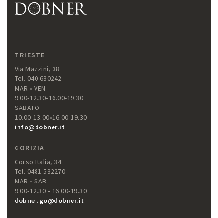
TRIESTE
Via Mazzini, 38
Tel. 040 630242
MAR • VEN
9.00-12.30•16.00-19.30
SABATO
10.00-13.00•16.00-19.30
info@dobner.it
GORIZIA
Corso Italia, 34
Tel. 0481 532270
MAR • SAB
9.00-12.30 • 16.00-19.30
dobner.go@dobner.it