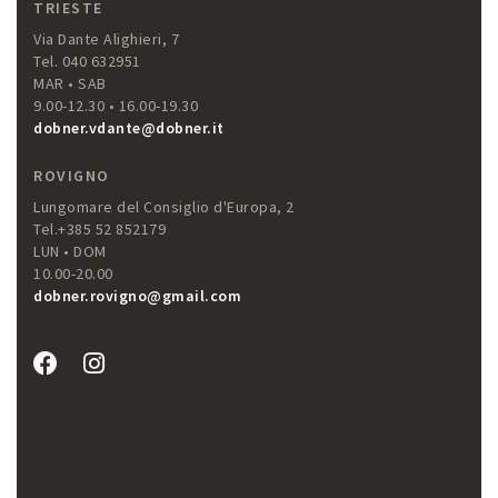
TRIESTE
Via Dante Alighieri, 7
Tel. 040 632951
MAR • SAB
9.00-12.30 • 16.00-19.30
dobner.vdante@dobner.it
ROVIGNO
Lungomare del Consiglio d'Europa, 2
Tel.+385 52 852179
LUN • DOM
10.00-20.00
dobner.rovigno@gmail.com