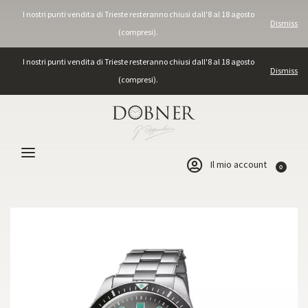
I nostri punti vendita di Trieste resteranno chiusi dall'8 al 18 agosto
Dismiss
(compresi).
I nostri punti vendita di Trieste resteranno chiusi dall'8 al 18 agosto
Dismiss
(compresi).
Il mio account
0