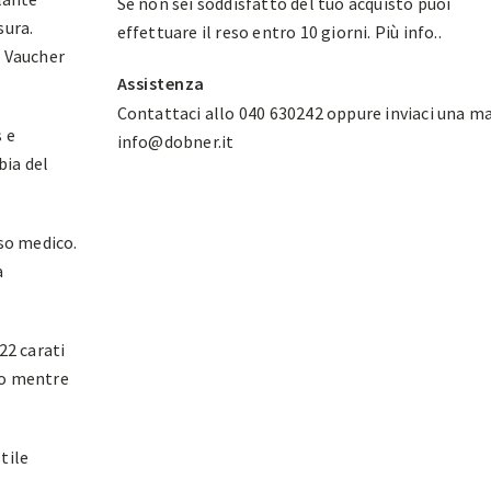
Se non sei soddisfatto del tuo acquisto puoi
sura.
effettuare il reso entro 10 giorni.
Più info.
.
, Vaucher
Assistenza
Contattaci allo 040 630242 oppure inviaci una ma
s e
info@dobner.it
bia del
uso medico.
a
22 carati
io mentre
tile