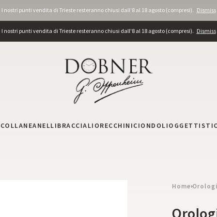
I nostri punti vendita di Trieste resteranno chiusi dall'8 al 18 agosto (compresi).
Dismiss
I nostri punti vendita di Trieste resteranno chiusi dall'8 al 18 agosto (compresi).
Dismiss
I
COLLANE
ANELLI
BRACCIALI
ORECCHINI
CIONDOLI
OGGETTISTI
Home
Orolog
›
Orolog