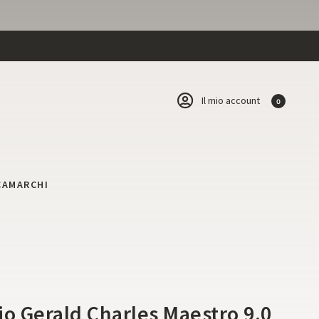
Il mio account
0
CA
MARCHI
i
io Gerald Charles Maestro 9.0