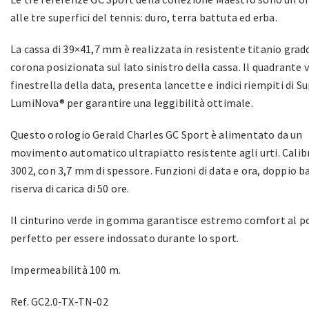
alle tre superfici del tennis: duro, terra battuta ed erba.
La cassa di 39×41,7 mm è realizzata in resistente titanio grado
corona posizionata sul lato sinistro della cassa. Il quadrante 
finestrella della data, presenta lancette e indici riempiti di S
LumiNova® per garantire una leggibilità ottimale.
Questo orologio Gerald Charles GC Sport è alimentato da un
movimento automatico ultrapiatto resistente agli urti. Cali
3002, con 3,7 mm di spessore. Funzioni di data e ora, doppio ba
riserva di carica di 50 ore.
Il cinturino verde in gomma garantisce estremo comfort al po
perfetto per essere indossato durante lo sport.
Impermeabilità 100 m.
Ref. GC2.0-TX-TN-02