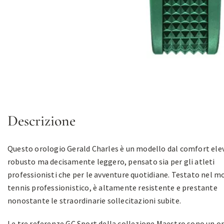
Descrizione
Questo orologio Gerald Charles è un modello dal comfort ele
robusto ma decisamente leggero, pensato sia per gli atleti
professionisti che per le avventure quotidiane. Testato nel m
tennis professionistico, è altamente resistente e prestante
nonostante le straordinarie sollecitazioni subite.
Le tre referenze GC Sport della collezione Maestro sono un 