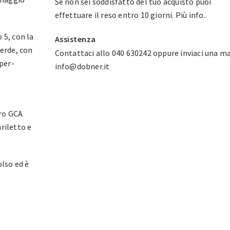
Se non sei soddisfatto del tuo acquisto puoi
effettuare il reso entro 10 giorni.
Più info.
.
 5, con la
Assistenza
verde, con
Contattaci allo 040 630242 oppure inviaci una ma
uper-
info@dobner.it
bro GCA
riletto e
lso ed è