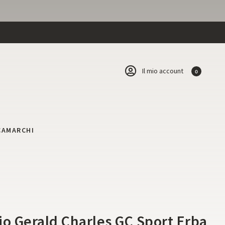
Il mio account
0
CA
MARCHI
i
io Gerald Charles GC Sport Erba