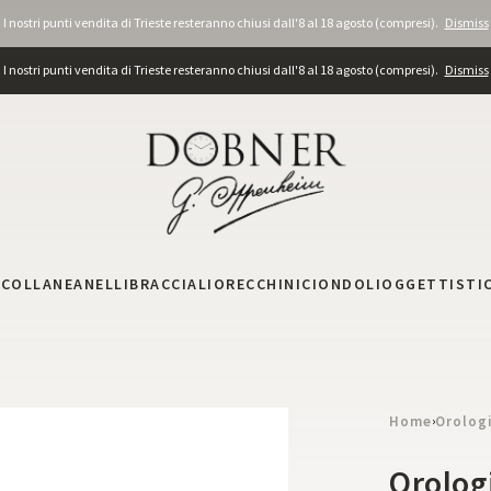
I nostri punti vendita di Trieste resteranno chiusi dall'8 al 18 agosto (compresi).
Dismiss
I nostri punti vendita di Trieste resteranno chiusi dall'8 al 18 agosto (compresi).
Dismiss
I
COLLANE
ANELLI
BRACCIALI
ORECCHINI
CIONDOLI
OGGETTISTI
Home
Orolog
›
Orolog