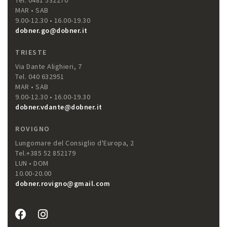
MAR • SAB
9.00-12.30 • 16.00-19.30
dobner.go@dobner.it
TRIESTE
Via Dante Alighieri, 7
Tel. 040 632951
MAR • SAB
9.00-12.30 • 16.00-19.30
dobner.vdante@dobner.it
ROVIGNO
Lungomare del Consiglio d'Europa, 2
Tel.+385 52 852179
LUN • DOM
10.00-20.00
dobner.rovigno@gmail.com