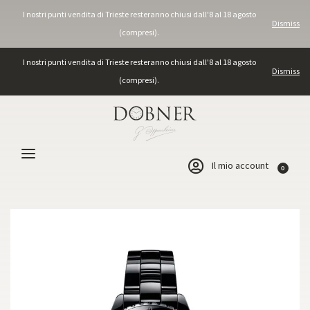
I nostri punti vendita di Trieste resteranno chiusi dall'8 al 18 agosto
Dismiss
(compresi).
I nostri punti vendita di Trieste resteranno chiusi dall'8 al 18 agosto
Dismiss
(compresi).
Il mio account
0