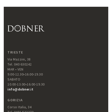
TRIESTE
Via Mazzini, 38
Tel. 040 630242
MAR • VEN
9.00-12.30•16.00-19.30
SABATO
10.00-13.00•16.00-19.30
info@dobner.it
GORIZIA
Corso Italia, 34
Tel. 0481 532270