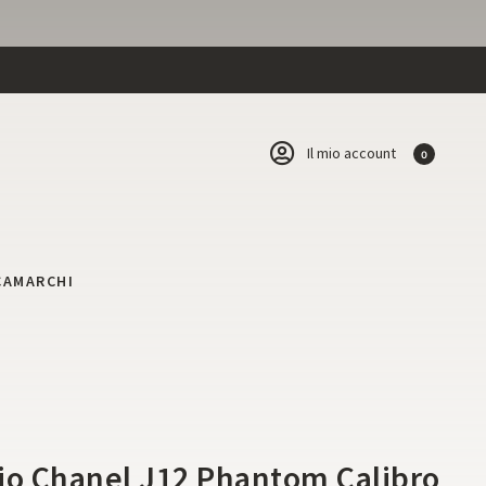
Il mio account
0
CA
MARCHI
i
io Chanel J12 Phantom Calibro