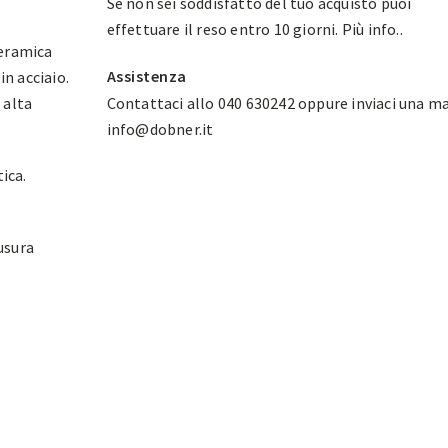
Se non sei soddisfatto del tuo acquisto puoi
effettuare il reso entro 10 giorni.
Più info.
.
ceramica
Assistenza
in acciaio.
 alta
Contattaci allo 040 630242 oppure inviaci una ma
info@dobner.it
ica.
iusura