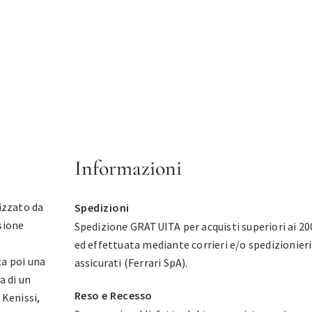
Informazioni
rizzato da
Spedizioni
sione
Spedizione GRATUITA per acquisti superiori ai 20
ed effettuata mediante corrieri e/o spedizionieri
ta poi una
assicurati (Ferrari SpA).
a di un
Reso e Recesso
Kenissi,