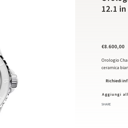
12.1 i
€
8.600,00
Orologio Chan
ceramica bia
Richiedi i
Aggiungi all
SHARE