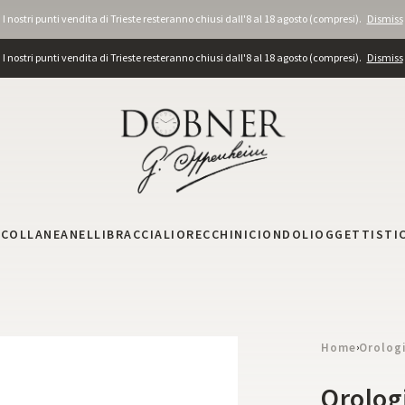
I nostri punti vendita di Trieste resteranno chiusi dall'8 al 18 agosto (compresi).
Dismiss
I nostri punti vendita di Trieste resteranno chiusi dall'8 al 18 agosto (compresi).
Dismiss
I
COLLANE
ANELLI
BRACCIALI
ORECCHINI
CIONDOLI
OGGETTISTI
Home
Orolog
›
Orolog