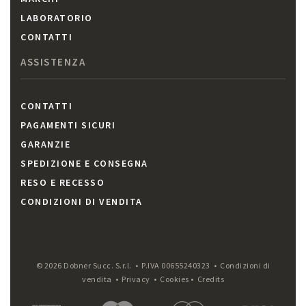
LABORATORIO
CONTATTI
ASSISTENZA
CONTATTI
PAGAMENTI SICURI
GARANZIE
SPEDIZIONE E CONSEGNA
RESO E RECESSO
CONDIZIONI DI VENDITA
© 2026 Dobner Succ. S.r.l. • P.IVA 00655240323 •
Condizioni di
vendita
•
Privacy
•
Cookies
•
Credits