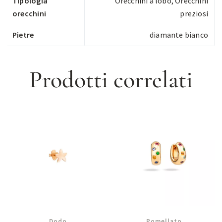
Tipologia
Orecchini a lobo
,
Orecchini
orecchini
preziosi
Pietre
diamante bianco
Prodotti correlati
Dodo
Pomellato