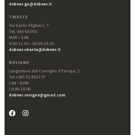
dobner.go@dobner.it
TRIESTE
Via Dante Alighieri, 7
Tel. 040 632951
MAR • SAB
9.00-12.30 • 16.00-19.30
dobner.vdante@dobner.it
ROVIGNO
Lungomare del Consiglio d'Europa, 2
Tel.+385 52 852179
LUN • DOM
10.00-20.00
dobner.rovigno@gmail.com