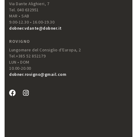
Via Dante Alighieri, 7
Tel. 040 632951
MAR • SAB
9.00-12.30 • 16.00-19.30
dobner.vdante@dobner.it
ROVIGNO
Lungomare del Consiglio d'Europa, 2
Tel.+385 52 852179
LUN • DOM
10.00-20.00
dobner.rovigno@gmail.com