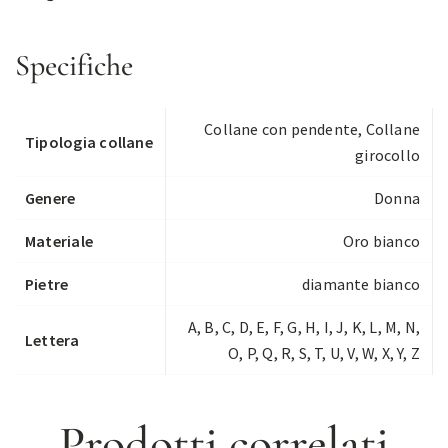
Specifiche
Collane con pendente
,
Collane
Tipologia collane
girocollo
Genere
Donna
Materiale
Oro bianco
Pietre
diamante bianco
A, B, C, D, E, F, G, H, I, J, K, L, M, N,
Lettera
O, P, Q, R, S, T, U, V, W, X, Y, Z
Prodotti correlati