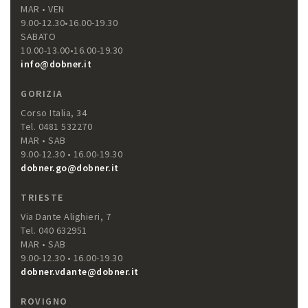
MAR • VEN
9.00-12.30•16.00-19.30
SABATO
10.00-13.00•16.00-19.30
info@dobner.it
GORIZIA
Corso Italia, 34
Tel. 0481 532270
MAR • SAB
9.00-12.30 • 16.00-19.30
dobner.go@dobner.it
TRIESTE
Via Dante Alighieri, 7
Tel. 040 632951
MAR • SAB
9.00-12.30 • 16.00-19.30
dobner.vdante@dobner.it
ROVIGNO