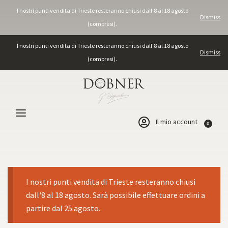
I nostri punti vendita di Trieste resteranno chiusi dall'8 al 18 agosto
Dismiss
(compresi).
I nostri punti vendita di Trieste resteranno chiusi dall'8 al 18 agosto
Dismiss
(compresi).
Il mio account
0
I nostri punti vendita di Trieste resteranno chiusi
dall'8 al 18 agosto. Sarà possibile effettuare ordini a
partire dal 25 agosto.