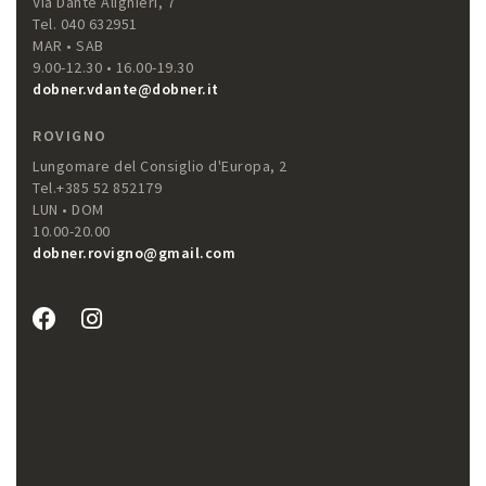
Via Dante Alighieri, 7
Tel. 040 632951
MAR • SAB
9.00-12.30 • 16.00-19.30
dobner.vdante@dobner.it
ROVIGNO
Lungomare del Consiglio d'Europa, 2
Tel.+385 52 852179
LUN • DOM
10.00-20.00
dobner.rovigno@gmail.com