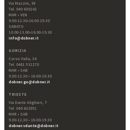
Via Mazzini, 38
Tel. 040 630242
MAR • VEN
9.00-12.30•16.00-19.30
SABATO
10.00-13.00•16.00-19.30
info@dobner.it
GORIZIA
Corso Italia, 34
Tel. 0481 532270
MAR • SAB
9.00-12.30 • 16.00-19.30
dobner.go@dobner.it
TRIESTE
Via Dante Alighieri, 7
Tel. 040 632951
MAR • SAB
9.00-12.30 • 16.00-19.30
dobner.vdante@dobner.it