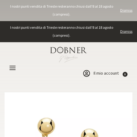
I nostri punti vendita di Trieste resteranno chiusi dall'8 al 18 agosto
Dismiss
(compresi).
I nostri punti vendita di Trieste resteranno chiusi dall'8 al 18 agosto
Dismiss
(compresi).
Il mio account
0