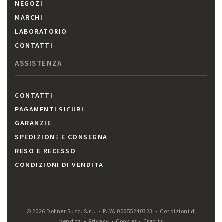
NEGOZI
MARCHI
LABORATORIO
CONTATTI
ASSISTENZA
CONTATTI
PAGAMENTI SICURI
GARANZIE
SPEDIZIONE E CONSEGNA
RESO E RECESSO
CONDIZIONI DI VENDITA
© 2026 Dobner Succ. S.r.l. • P.IVA 00655240323 •
Condizioni di
vendita
•
Privacy
•
Cookies
•
Credits