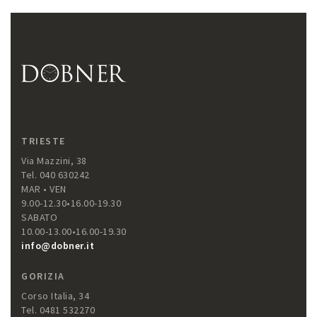
TRIESTE
Via Mazzini, 38
Tel. 040 630242
MAR • VEN
9.00-12.30•16.00-19.30
SABATO
10.00-13.00•16.00-19.30
info@dobner.it
GORIZIA
Corso Italia, 34
Tel. 0481 532270