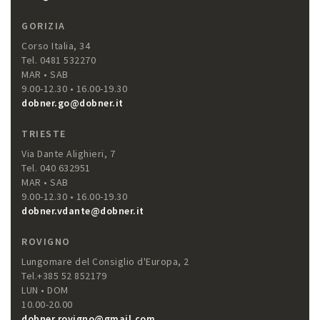
GORIZIA
Corso Italia, 34
Tel. 0481 532270
MAR • SAB
9.00-12.30 • 16.00-19.30
dobner.go@dobner.it
TRIESTE
Via Dante Alighieri, 7
Tel. 040 632951
MAR • SAB
9.00-12.30 • 16.00-19.30
dobner.vdante@dobner.it
ROVIGNO
Lungomare del Consiglio d'Europa, 2
Tel.+385 52 852179
LUN • DOM
10.00-20.00
dobner.rovigno@gmail.com