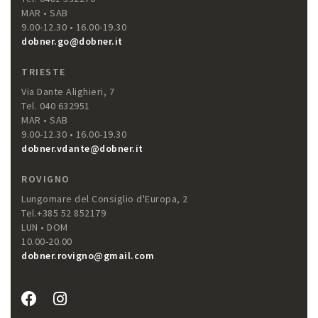
MAR • SAB
9.00-12.30 • 16.00-19.30
dobner.go@dobner.it
TRIESTE
Via Dante Alighieri, 7
Tel. 040 632951
MAR • SAB
9.00-12.30 • 16.00-19.30
dobner.vdante@dobner.it
ROVIGNO
Lungomare del Consiglio d'Europa, 2
Tel.+385 52 852179
LUN • DOM
10.00-20.00
dobner.rovigno@gmail.com