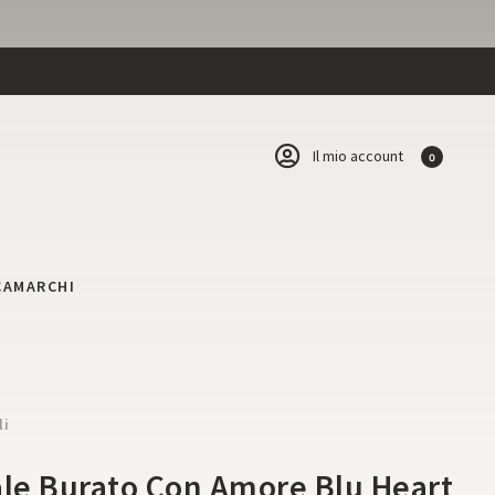
Il mio account
0
CA
MARCHI
li
ale Burato Con Amore Blu Heart