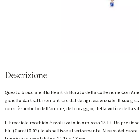
Descrizione
Questo bracciale Blu Heart di Burato della collezione Con Am
gioiello dai tratti romantici e dal design essenziale. Il suo gr
cuore è simbolo dell’amore, del coraggio, della virtù e della vi
Il bracciale morbido è realizzato in oro rosa 18 kt. Un prezios
blu (Carati 0.03) lo abbellisce ulteriormente. Misura del cuore
Lunghezza regolabile a 12,15 e 17 cm.