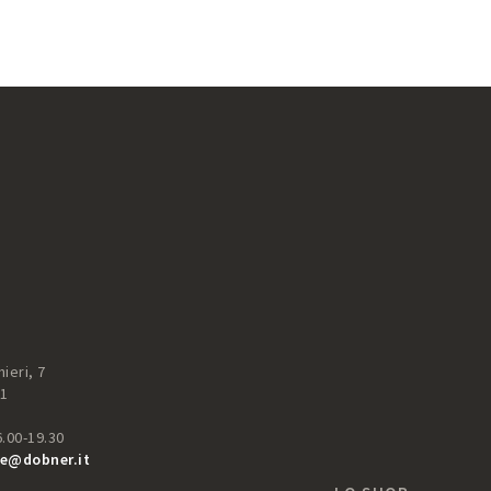
ieri, 7
51
6.00-19.30
e@dobner.it