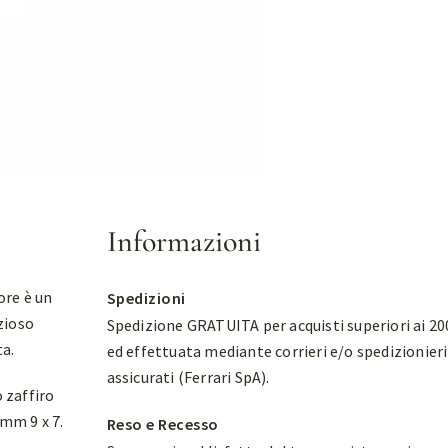
Informazioni
ore è un
Spedizioni
azioso
Spedizione GRATUITA per acquisti superiori ai 20
ta.
ed effettuata mediante corrieri e/o spedizionieri
assicurati (Ferrari SpA).
o zaffiro
 mm 9 x 7.
Reso e Recesso