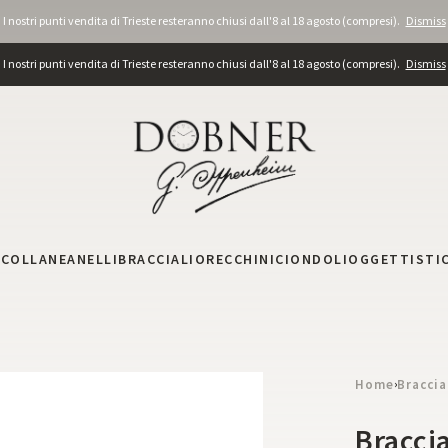
I nostri punti vendita di Trieste resteranno chiusi dall'8 al 18 agosto (compresi).
Dismiss
I nostri punti vendita di Trieste resteranno chiusi dall'8 al 18 agosto (compresi).
Dismiss
I
COLLANE
ANELLI
BRACCIALI
ORECCHINI
CIONDOLI
OGGETTISTI
Home
Braccia
›
Bracci