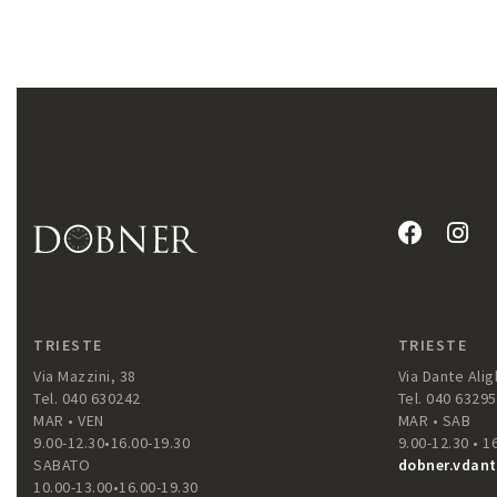
TRIESTE
TRIESTE
Via Mazzini, 38
Via Dante Aligh
Tel. 040 630242
Tel. 040 6329
MAR • VEN
MAR • SAB
9.00-12.30•16.00-19.30
9.00-12.30 • 1
SABATO
dobner.vdant
10.00-13.00•16.00-19.30