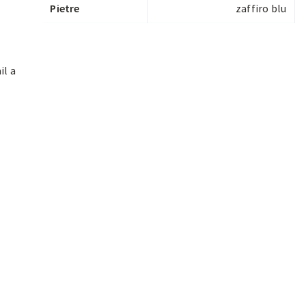
Pietre
zaffiro blu
il a