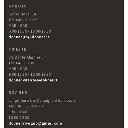
GORIZIA
Corso Italia, 34
Tel. 0481 532270
MAR • SAB
9.00-12.30 • 16.00-19.30
dobner.go@dobner.it
TRIESTE
Via Dante Alighieri, 7
Tel. 040 632951
MAR • SAB
9.00-12.30 • 16.00-19.30
dobner.vdante@dobner.it
ROVIGNO
Lungomare del Consiglio d'Europa, 2
Tel.+385 52 852179
LUN • DOM
10.00-20.00
dobner.rovigno@gmail.com