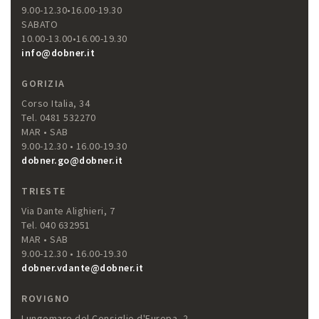
9.00-12.30•16.00-19.30
SABATO
10.00-13.00•16.00-19.30
info@dobner.it
GORIZIA
Corso Italia, 34
Tel. 0481 532270
MAR • SAB
9.00-12.30 • 16.00-19.30
dobner.go@dobner.it
TRIESTE
Via Dante Alighieri, 7
Tel. 040 632951
MAR • SAB
9.00-12.30 • 16.00-19.30
dobner.vdante@dobner.it
ROVIGNO
Lungomare del Consiglio d'Europa, 2