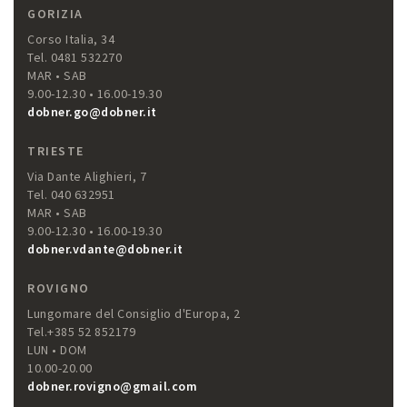
GORIZIA
Corso Italia, 34
Tel. 0481 532270
MAR • SAB
9.00-12.30 • 16.00-19.30
dobner.go@dobner.it
TRIESTE
Via Dante Alighieri, 7
Tel. 040 632951
MAR • SAB
9.00-12.30 • 16.00-19.30
dobner.vdante@dobner.it
ROVIGNO
Lungomare del Consiglio d'Europa, 2
Tel.+385 52 852179
LUN • DOM
10.00-20.00
dobner.rovigno@gmail.com