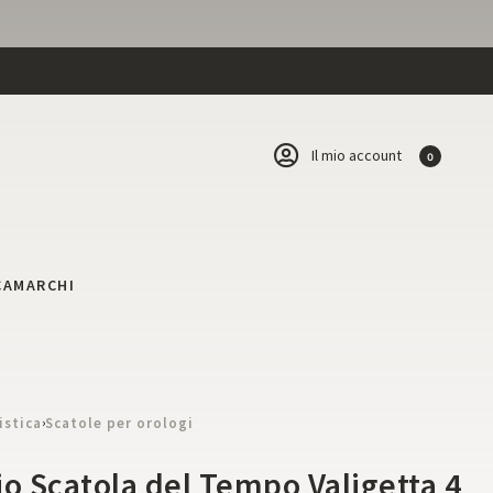
Il mio account
0
CA
MARCHI
istica
Scatole per orologi
›
io Scatola del Tempo Valigetta 4