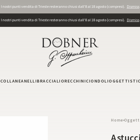
I nostri punti vendita di Trieste resteranno chiusi dall'8 al 18 agosto (compresi).
Dismiss
I nostri punti vendita di Trieste resteranno chiusi dall'8 al 18 agosto (compresi).
Dismiss
I
COLLANE
ANELLI
BRACCIALI
ORECCHINI
CIONDOLI
OGGETTISTI
Home
Oggett
›
Astucc