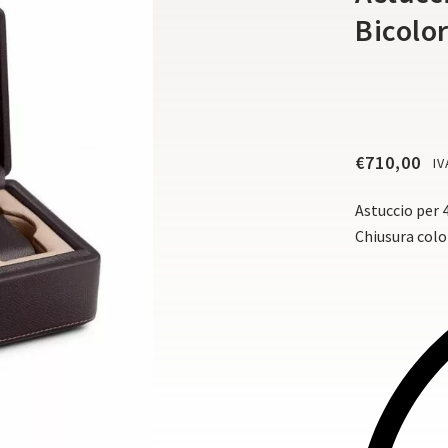
Bicolo
€
710,00
IV
Astuccio per 4
Chiusura colo