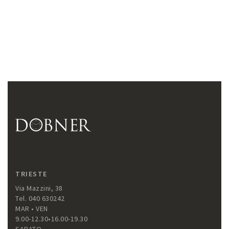
TRIESTE
Via Mazzini, 38
Tel. 040 630242
MAR • VEN
9.00-12.30•16.00-19.30