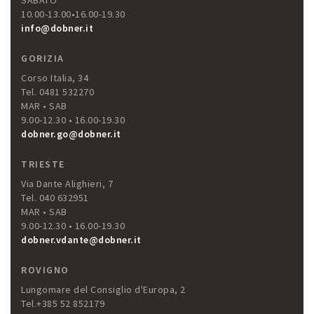
SABATO
10.00-13.00•16.00-19.30
info@dobner.it
GORIZIA
Corso Italia, 34
Tel. 0481 532270
MAR • SAB
9.00-12.30 • 16.00-19.30
dobner.go@dobner.it
TRIESTE
Via Dante Alighieri, 7
Tel. 040 632951
MAR • SAB
9.00-12.30 • 16.00-19.30
dobner.vdante@dobner.it
ROVIGNO
Lungomare del Consiglio d'Europa, 2
Tel.+385 52 852179