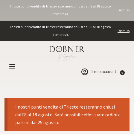
I nostri punti vendita di Trieste resteranno chiusi dall'8 al 18 agosto
Dismiss
(compresi).
I nostri punti vendita di Trieste resteranno chiusi dall'8 al 18 agosto
Dismiss
(compresi).
Il mio account
0
I nostri punti vendita di Trieste resteranno chiusi
dall'8 al 18 agosto. Sarà possibile effettuare ordini a
partire dal 25 agosto.