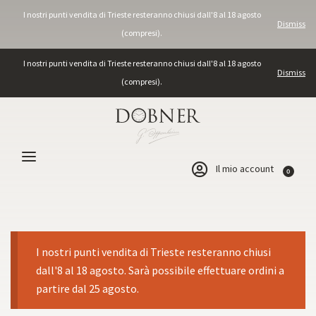
I nostri punti vendita di Trieste resteranno chiusi dall'8 al 18 agosto
Dismiss
(compresi).
I nostri punti vendita di Trieste resteranno chiusi dall'8 al 18 agosto
Dismiss
(compresi).
Il mio account
0
I nostri punti vendita di Trieste resteranno chiusi
dall'8 al 18 agosto. Sarà possibile effettuare ordini a
partire dal 25 agosto.