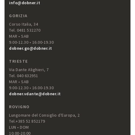
info@dobner.it
GORIZIA
Corso Italia, 34
Tel. 0481 532270
MAR • SAB
9.00-12.30 • 16.00-19.30
dobner.go@dobner.it
TRIESTE
Via Dante Alighieri, 7
Tel. 040 632951
MAR • SAB
9.00-12.30 • 16.00-19.30
dobner.vdante@dobner.it
ROVIGNO
Lungomare del Consiglio d'Europa, 2
Tel.+385 52 852179
LUN • DOM
10.00-20.00