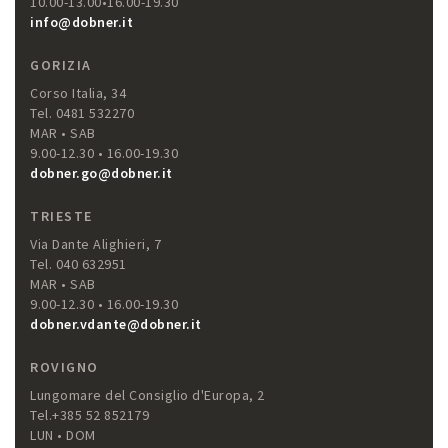
10.00-13.00•16.00-19.30
info@dobner.it
GORIZIA
Corso Italia, 34
Tel. 0481 532270
MAR • SAB
9.00-12.30 • 16.00-19.30
dobner.go@dobner.it
TRIESTE
Via Dante Alighieri, 7
Tel. 040 632951
MAR • SAB
9.00-12.30 • 16.00-19.30
dobner.vdante@dobner.it
ROVIGNO
Lungomare del Consiglio d'Europa, 2
Tel.+385 52 852179
LUN • DOM