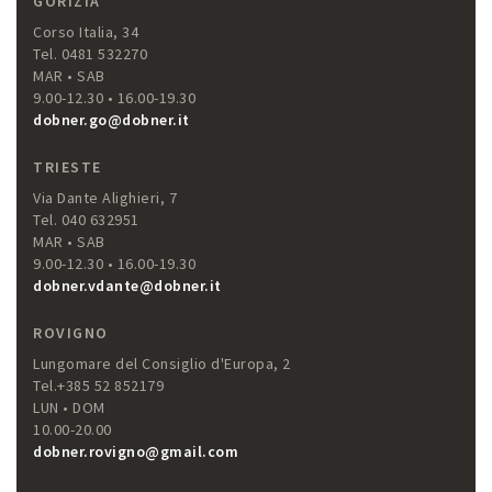
GORIZIA
Corso Italia, 34
Tel. 0481 532270
MAR • SAB
9.00-12.30 • 16.00-19.30
dobner.go@dobner.it
TRIESTE
Via Dante Alighieri, 7
Tel. 040 632951
MAR • SAB
9.00-12.30 • 16.00-19.30
dobner.vdante@dobner.it
ROVIGNO
Lungomare del Consiglio d'Europa, 2
Tel.+385 52 852179
LUN • DOM
10.00-20.00
dobner.rovigno@gmail.com