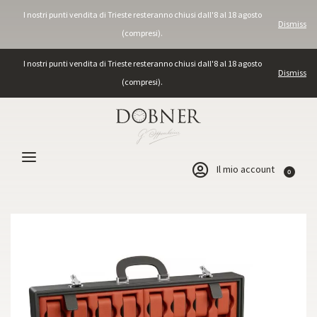
I nostri punti vendita di Trieste resteranno chiusi dall'8 al 18 agosto
Dismiss
(compresi).
I nostri punti vendita di Trieste resteranno chiusi dall'8 al 18 agosto
Dismiss
(compresi).
Il mio account
0