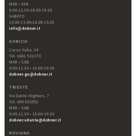
MAR • VEN
9.00-12.30•16.00-19.30
SABATO
10.00-13.00•16.00-19.30
info@dobner.it
GORIZIA
Corso Italia, 34
Tel. 0481 532270
MAR • SAB
9.00-12.30 • 16.00-19.30
dobner.go@dobner.it
TRIESTE
Via Dante Alighieri, 7
Tel. 040 632951
MAR • SAB
9.00-12.30 • 16.00-19.30
dobner.vdante@dobner.it
ROVIGNO