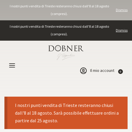
I nostri punti vendita di Trieste resteranno chiusi dall'8 al 18 agosto
Dismiss
(compresi).
I nostri punti vendita di Trieste resteranno chiusi dall'8 al 18 agosto
Dismiss
(compresi).
Il mio account
0
I nostri punti vendita di Trieste resteranno chiusi
dall'8 al 18 agosto. Sarà possibile effettuare ordini a
partire dal 25 agosto.