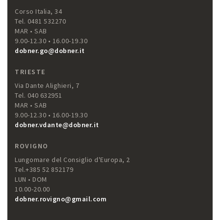
Corso Italia, 34
Tel. 0481 532270
MAR • SAB
9.00-12.30 • 16.00-19.30
dobner.go@dobner.it
TRIESTE
Via Dante Alighieri, 7
Tel. 040 632951
MAR • SAB
9.00-12.30 • 16.00-19.30
dobner.vdante@dobner.it
ROVIGNO
Lungomare del Consiglio d'Europa, 2
Tel.+385 52 852179
LUN • DOM
10.00-20.00
dobner.rovigno@gmail.com