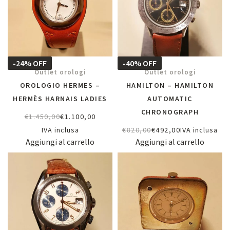
-24% OFF
-40% OFF
Outlet orologi
Outlet orologi
OROLOGIO HERMES –
HAMILTON – HAMILTON
HERMÈS HARNAIS LADIES
AUTOMATIC
CHRONOGRAPH
€
1.450,00
€
1.100,00
IVA inclusa
€
820,00
€
492,00
IVA inclusa
Aggiungi al carrello
Aggiungi al carrello