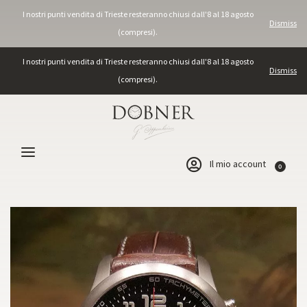
I nostri punti vendita di Trieste resteranno chiusi dall'8 al 18 agosto
Dismiss
(compresi).
I nostri punti vendita di Trieste resteranno chiusi dall'8 al 18 agosto
Dismiss
(compresi).
Il mio account
0