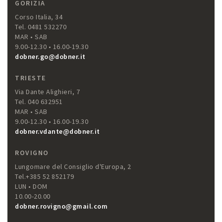
GORIZIA
Corso Italia, 34
Tel. 0481 532270
MAR • SAB
9.00-12.30 • 16.00-19.30
dobner.go@dobner.it
TRIESTE
Via Dante Alighieri, 7
Tel. 040 632951
MAR • SAB
9.00-12.30 • 16.00-19.30
dobner.vdante@dobner.it
ROVIGNO
Lungomare del Consiglio d'Europa, 2
Tel.+385 52 852179
LUN • DOM
10.00-20.00
dobner.rovigno@gmail.com