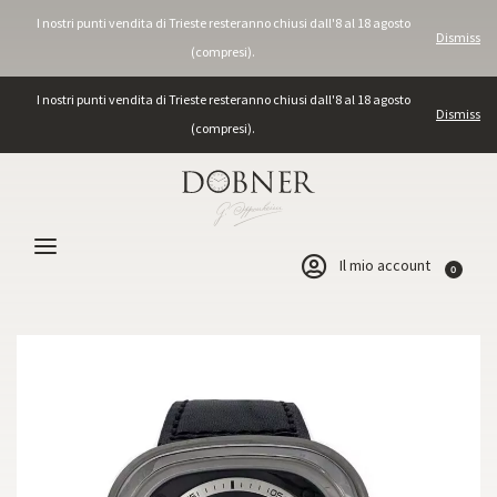
I nostri punti vendita di Trieste resteranno chiusi dall'8 al 18 agosto
Dismiss
(compresi).
I nostri punti vendita di Trieste resteranno chiusi dall'8 al 18 agosto
Dismiss
(compresi).
Il mio account
0