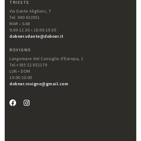
TRIESTE
Via Dante Alighieri, 7
Tel. 040 632951
MAR • SAB
9.00-12.30 • 16.00-19.30
dobner.vdante@dobner.it
ROVIGNO
Lungomare del Consiglio d'Europa, 2
Tel.+385 52 852179
LUN • DOM
10.00-20.00
dobner.rovigno@gmail.com