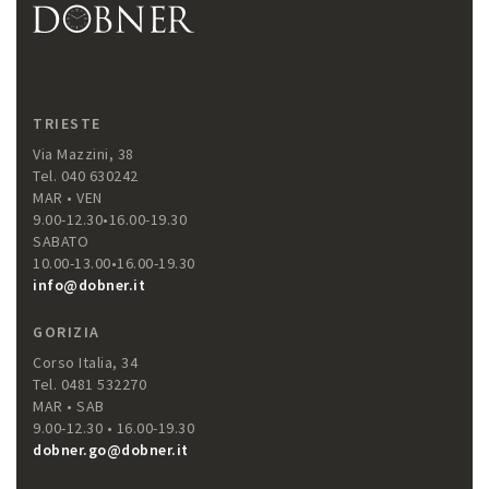
TRIESTE
Via Mazzini, 38
Tel. 040 630242
MAR • VEN
9.00-12.30•16.00-19.30
SABATO
10.00-13.00•16.00-19.30
info@dobner.it
GORIZIA
Corso Italia, 34
Tel. 0481 532270
MAR • SAB
9.00-12.30 • 16.00-19.30
dobner.go@dobner.it