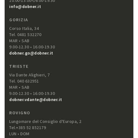
10.00-13.00•16.00-19.30
info@dobner.it
GORIZIA
Corso Italia, 34
Tel. 0481 532270
MAR • SAB
9.00-12.30 • 16.00-19.30
dobner.go@dobner.it
TRIESTE
Via Dante Alighieri, 7
Tel. 040 632951
MAR • SAB
9.00-12.30 • 16.00-19.30
dobner.vdante@dobner.it
ROVIGNO
Lungomare del Consiglio d'Europa, 2
Tel.+385 52 852179
LUN • DOM