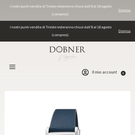
I nostri punti vendita di Trieste resteranno chiusi dall'8 al 18 agosto
Dismiss
(compresi).
I nostri punti vendita di Trieste resteranno chiusi dall'8 al 18 agosto
Dismiss
(compresi).
Il mio account
0