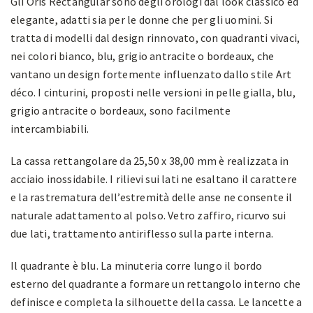
Gli Oris Rectangular sono degli orologi dal look classico ed
elegante, adatti sia per le donne che per gli uomini. Si
tratta di modelli dal design rinnovato, con quadranti vivaci,
nei colori bianco, blu, grigio antracite o bordeaux, che
vantano un design fortemente influenzato dallo stile Art
déco. I cinturini, proposti nelle versioni in pelle gialla, blu,
grigio antracite o bordeaux, sono facilmente
intercambiabili.
La cassa rettangolare da 25,50 x 38,00 mm è realizzata in
acciaio inossidabile. I rilievi sui lati ne esaltano il carattere
e la rastrematura dell’estremità delle anse ne consente il
naturale adattamento al polso. Vetro zaffiro, ricurvo sui
due lati, trattamento antiriflesso sulla parte interna.
Il quadrante è blu. La minuteria corre lungo il bordo
esterno del quadrante a formare un rettangolo interno che
definisce e completa la silhouette della cassa. Le lancette a