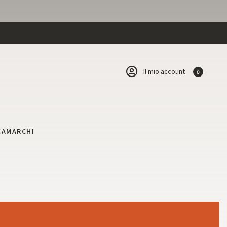
Il mio account
0
CA
MARCHI