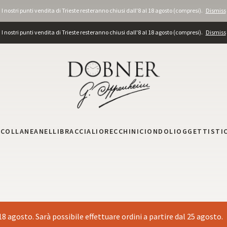
I nostri punti vendita di Trieste resteranno chiusi dall'8 al 18 agosto (compresi).
Dismiss
I nostri punti vendita di Trieste resteranno chiusi dall'8 al 18 agosto (compresi).
Dismiss
I
COLLANE
ANELLI
BRACCIALI
ORECCHINI
CIONDOLI
OGGETTISTI
 18 agosto. Sarà possibile effettuare ordini a partire dal 25 agosto.