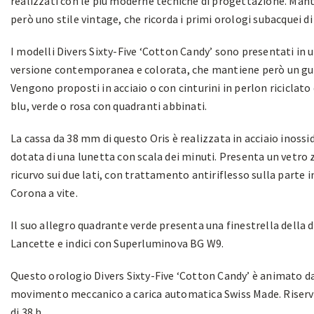
realizzati con le più moderne tecniche di progettazione. Ma
però uno stile vintage, che ricorda i primi orologi subacquei di 
I modelli Divers Sixty-Five ‘Cotton Candy’ sono presentati in 
versione contemporanea e colorata, che mantiene però un gu
Vengono proposti in acciaio o con cinturini in perlon riciclato 
blu, verde o rosa con quadranti abbinati.
La cassa da 38 mm di questo Oris è realizzata in acciaio inossi
dotata di una lunetta con scala dei minuti. Presenta un vetro z
ricurvo sui due lati, con trattamento antiriflesso sulla parte i
Corona a vite.
Il suo allegro quadrante verde presenta una finestrella della d
Lancette e indici con Superluminova BG W9.
Questo orologio Divers Sixty-Five ‘Cotton Candy’ è animato d
movimento meccanico a carica automatica Swiss Made. Riserva
di 38 h.