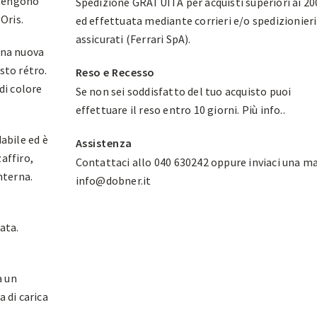
ntengono
Spedizione GRATUITA per acquisti superiori ai 20
Oris.
ed effettuata mediante corrieri e/o spedizionieri
assicurati (Ferrari SpA).
una nuova
sto rétro.
Reso e Recesso
di colore
Se non sei soddisfatto del tuo acquisto puoi
effettuare il reso entro 10 giorni.
Più info.
.
dabile ed è
Assistenza
affiro,
Contattaci allo 040 630242 oppure inviaci una ma
nterna.
info@dobner.it
ata.
a un
 di carica