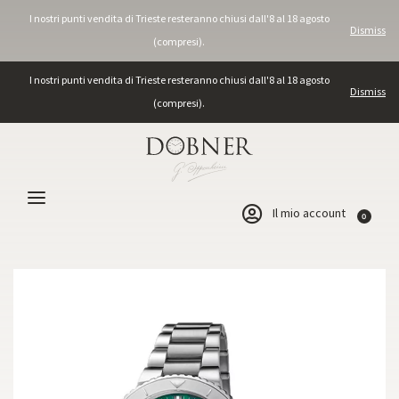
I nostri punti vendita di Trieste resteranno chiusi dall'8 al 18 agosto
Dismiss
(compresi).
I nostri punti vendita di Trieste resteranno chiusi dall'8 al 18 agosto
Dismiss
(compresi).
Il mio account
0