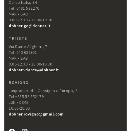
Corso Italia, 34
Tel. 0481 532270
MAR • SAB
9.00-12.30 • 16.00-19.30
dobner.go@dobner.it
TRIESTE
Via Dante Alighieri, 7
Tel. 040 632951
MAR • SAB
9.00-12.30 • 16.00-19.30
dobner.vdante@dobner.it
ROVIGNO
Lungomare del Consiglio d'Europa, 2
Tel.+385 52 852179
LUN • DOM
10.00-20.00
dobner.rovigno@gmail.com