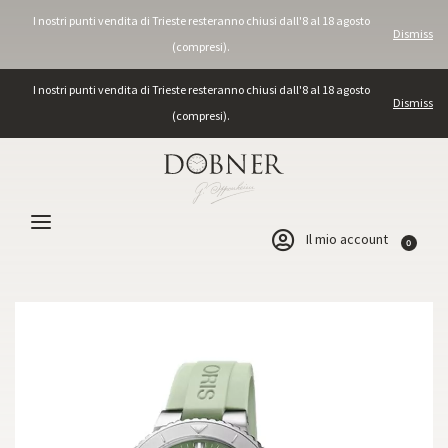
I nostri punti vendita di Trieste resteranno chiusi dall'8 al 18 agosto
Dismiss
(compresi).
I nostri punti vendita di Trieste resteranno chiusi dall'8 al 18 agosto
Dismiss
(compresi).
Il mio account
0