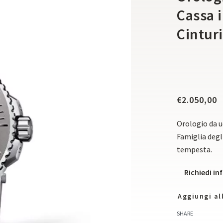
Cassa 
Cintur
€
2.050,00
Orologio da u
Famiglia degli
tempesta.
Richiedi i
Aggiungi all
SHARE