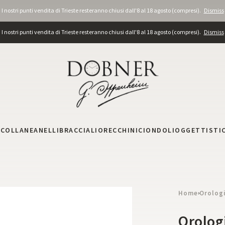
I nostri punti vendita di Trieste resteranno chiusi dall'8 al 18 agosto (compresi).
Dismiss
I nostri punti vendita di Trieste resteranno chiusi dall'8 al 18 agosto (compresi).
Dismiss
I
COLLANE
ANELLI
BRACCIALI
ORECCHINI
CIONDOLI
OGGETTISTI
Home
Orolog
›
Orolog