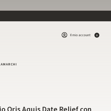
Il mio account
0
CA
MARCHI
i
io Oris Aquis Date Relief con