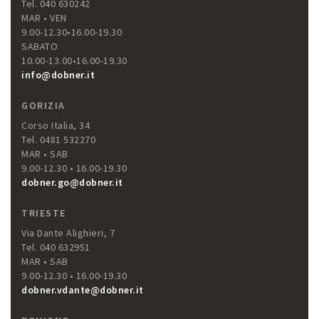
Tel. 040 630242
MAR • VEN
9.00-12.30•16.00-19.30
SABATO
10.00-13.00•16.00-19.30
info@dobner.it
GORIZIA
Corso Italia, 34
Tel. 0481 532270
MAR • SAB
9.00-12.30 • 16.00-19.30
dobner.go@dobner.it
TRIESTE
Via Dante Alighieri, 7
Tel. 040 632951
MAR • SAB
9.00-12.30 • 16.00-19.30
dobner.vdante@dobner.it