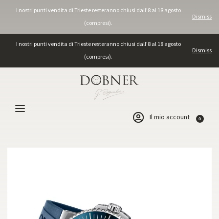
I nostri punti vendita di Trieste resteranno chiusi dall'8 al 18 agosto
Dismiss
(compresi).
I nostri punti vendita di Trieste resteranno chiusi dall'8 al 18 agosto
Dismiss
(compresi).
Il mio account
0