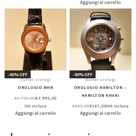
Aggiungi al carrello
-40% OFF
-40% OFF
Outlet orologi
Outlet orologi
OROLOGIO MHR
OROLOGIO HAMILTON –
HAMILTON KHAKI
€
6.700,00
€
3.995,00
IVA inclusa
€
645,00
€
387,00
IVA inclusa
Aggiungi al carrello
Aggiungi al carrello