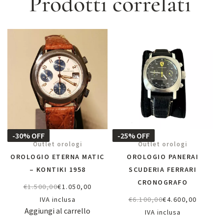
Prodotti correlati
-30% OFF
-25% OFF
Outlet orologi
Outlet orologi
OROLOGIO ETERNA MATIC
OROLOGIO PANERAI
– KONTIKI 1958
SCUDERIA FERRARI
CRONOGRAFO
€
1.500,00
€
1.050,00
IVA inclusa
€
6.100,00
€
4.600,00
Aggiungi al carrello
IVA inclusa