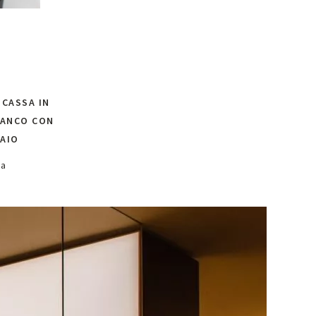
CASSA IN
IANCO CON
IAIO
sa
lo