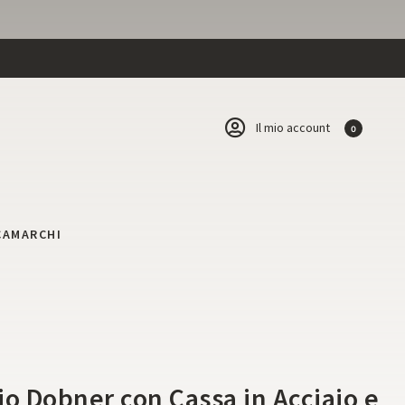
Il mio account
0
CA
MARCHI
i
io Dobner con Cassa in Acciaio e