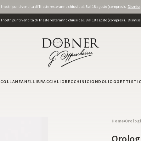
I nostri punti vendita di Trieste resteranno chiusi dall'8 al 18 agosto (compresi).
Dismiss
I nostri punti vendita di Trieste resteranno chiusi dall'8 al 18 agosto (compresi).
Dismiss
I
COLLANE
ANELLI
BRACCIALI
ORECCHINI
CIONDOLI
OGGETTISTI
Home
Orolog
›
Orolog