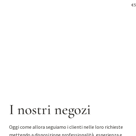
Richiedi informazioni
€
Ri
I nostri negozi
Oggi come allora seguiamo i clienti nelle loro richieste
mettendo a disposizione professionalità, esperienza e