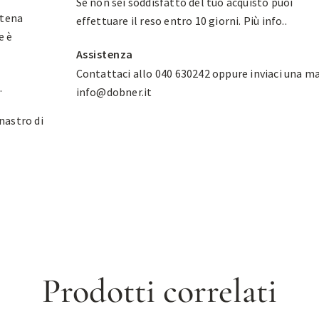
Se non sei soddisfatto del tuo acquisto puoi
atena
effettuare il reso entro 10 giorni.
Più info.
.
e è
Assistenza
Contattaci allo 040 630242 oppure inviaci una ma
.
info@dobner.it
 nastro di
Prodotti correlati