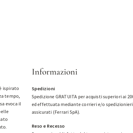
Informazioni
è ispirato
Spedizioni
nza tempo,
Spedizione GRATUITA per acquisti superiori ai 20
sa evoca il
ed effettuata mediante corrieri e/o spedizionieri
pelle
assicurati (Ferrari SpA).
tato
Reso e Recesso
uto.