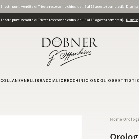
I nostri punti vendita di Trieste resteranno chiusi dall'8 al 18 agosto (compresi).
Dismiss
I nostri punti vendita di Trieste resteranno chiusi dall'8 al 18 agosto (compresi).
Dismiss
I
COLLANE
ANELLI
BRACCIALI
ORECCHINI
CIONDOLI
OGGETTISTI
Home
Orolog
›
Orolog