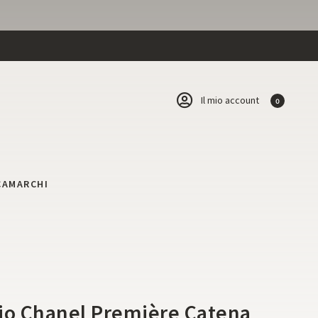
Il mio account
0
CA
MARCHI
i
io Chanel Première Catena