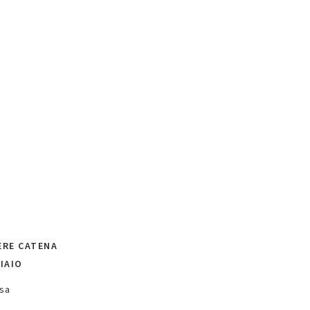
ÈRE CATENA
IAIO
usa
oni