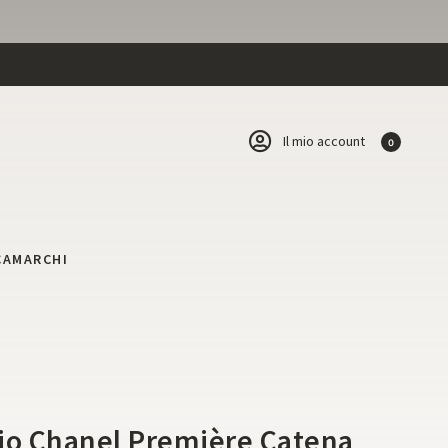
Il mio account
0
CA
MARCHI
i
io Chanel Première Catena