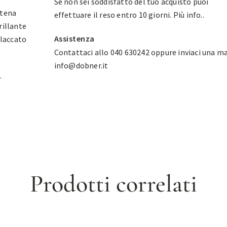
Se non sei soddisfatto del tuo acquisto puoi
atena
effettuare il reso entro 10 giorni.
Più info.
.
rillante
Assistenza
 laccato
Contattaci allo 040 630242 oppure inviaci una ma
info@dobner.it
.
Prodotti correlati