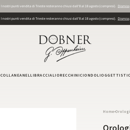
I nostri punti vendita di Trieste resteranno chiusi dall'8 al 18 agosto (compresi).
Dismiss
I nostri punti vendita di Trieste resteranno chiusi dall'8 al 18 agosto (compresi).
Dismiss
I
COLLANE
ANELLI
BRACCIALI
ORECCHINI
CIONDOLI
OGGETTISTI
Home
Orolog
›
Orolog