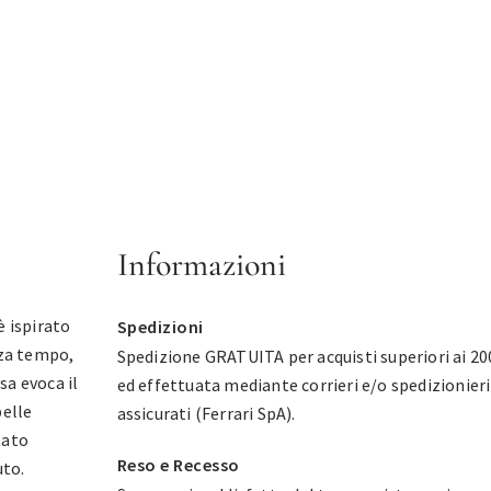
Informazioni
è ispirato
Spedizioni
nza tempo,
Spedizione GRATUITA per acquisti superiori ai 20
sa evoca il
ed effettuata mediante corrieri e/o spedizionieri
pelle
assicurati (Ferrari SpA).
tato
Reso e Recesso
uto.